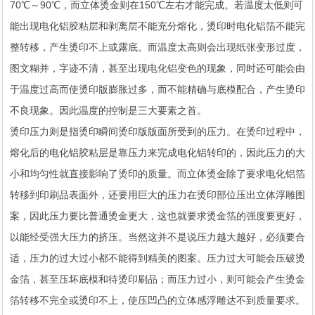
70℃～90℃，而立体烫金则在150℃左右才能完成。若温度太低则可
能出现电化铝胶粘层和剥离层不能充分熔化，烫印时电化铝箔不能完
整转移，产生烫印不上或露底。而温度太高则会出现纸张变形过度，
图文糊并，字迹不清，甚至出现电化铝变色的现象，同时还可能会由
于温度过高而使烫印版膨胀过多，而不能精确与底模配合，产生烫印
不良现象。因此温度的控制是三大要素之首。
烫印压力则是指烫印瞬间烫印版版面所受到的压力。在烫印过程中，
熔化后的电化铝胶粘层是靠压力来完成电化铝转印的，因此压力的大
小和均匀性就直接影响了烫印的质量。而立体烫金除了要求电化铝箔
转移到印刷品表面外，还要用巨大的压力在烫印部位压出立体浮雕图
案，因此压力要比普通烫金更大，这也就要求烫金箔的强度要更好，
以能经受强大压力的挤压。当然这并不是说压力越大越好，必须要合
适，压力的过大过小都不能得到精美的图案。压力过大可能会压破烫
金箔，甚至压坏底模和待烫印刷品；而压力过小，则可能会产生烫金
箔转移不完全或烫印不上，使压凹凸的立体感浮雕达不到质量要求。