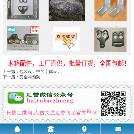
上一篇：
包装设计中的字体设计
下一篇：
安全与预防
󰇇
󰇯
󰅊
󰄸