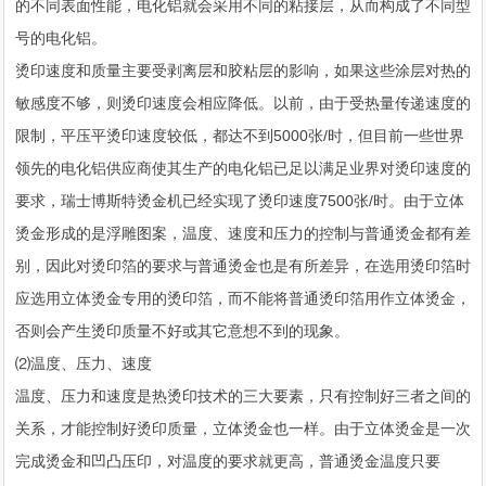
的不同表面性能，电化铝就会采用不同的粘接层，从而构成了不同型
号的电化铝。
烫印速度和质量主要受剥离层和胶粘层的影响，如果这些涂层对热的
敏感度不够，则烫印速度会相应降低。以前，由于受热量传递速度的
限制，平压平烫印速度较低，都达不到5000张/时，但目前一些世界
领先的电化铝供应商使其生产的电化铝已足以满足业界对烫印速度的
要求，瑞士博斯特烫金机已经实现了烫印速度7500张/时。由于立体
烫金形成的是浮雕图案，温度、速度和压力的控制与普通烫金都有差
别，因此对烫印箔的要求与普通烫金也是有所差异，在选用烫印箔时
应选用立体烫金专用的烫印箔，而不能将普通烫印箔用作立体烫金，
否则会产生烫印质量不好或其它意想不到的现象。
⑵温度、压力、速度
温度、压力和速度是热烫印技术的三大要素，只有控制好三者之间的
关系，才能控制好烫印质量，立体烫金也一样。由于立体烫金是一次
完成烫金和凹凸压印，对温度的要求就更高，普通烫金温度只要