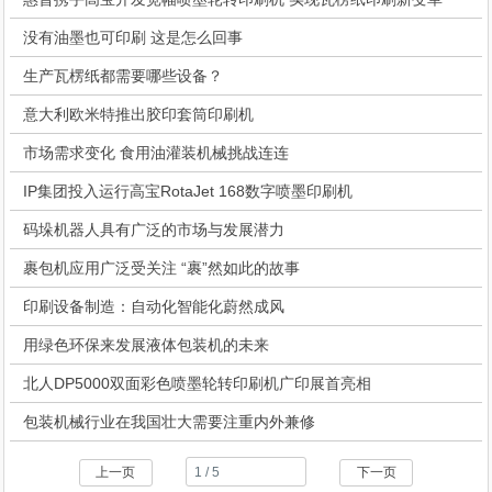
没有油墨也可印刷 这是怎么回事
生产瓦楞纸都需要哪些设备？
意大利欧米特推出胶印套筒印刷机
市场需求变化 食用油灌装机械挑战连连
IP集团投入运行高宝RotaJet 168数字喷墨印刷机
码垛机器人具有广泛的市场与发展潜力
裹包机应用广泛受关注 “裹”然如此的故事
印刷设备制造：自动化智能化蔚然成风
用绿色环保来发展液体包装机的未来
北人DP5000双面彩色喷墨轮转印刷机广印展首亮相
包装机械行业在我国壮大需要注重内外兼修
上一页
下一页