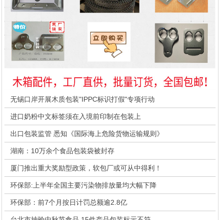
无锡口岸开展木质包装"IPPC标识打假"专项行动
进口奶粉中文标签须在入境前印制在包装上
出口包装监管 悉知《国际海上危险货物运输规则》
湖南：10万余个食品包装袋被封存
厦门推出重大奖励型政策，软包厂或可从中得利！
环保部:上半年全国主要污染物排放量均大幅下降
环保部：前7个月按日计罚总额逾2.8亿
台北市抽验中秋节食品 15件产品包装标示不符