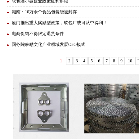
软包装小微企业政策红利解读
湖南：10万余个食品包装袋被封存
厦门推出重大奖励型政策，软包厂或可从中得利！
电商促销不得限定退货条件
国务院鼓励文化产业领域发展O2O模式
1
2
3
4
5
6
7
8
9
10