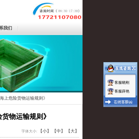
系我们
客服晓刚
客服薛艳
1
2
际海上危险货物运输规则》
险货物运输规则》
【小】
【中】
【大】
字体大小: