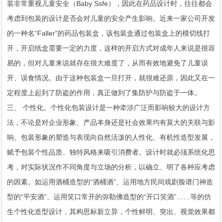
装非常重视儿童安全（Baby Ssfe），因此在药品设计时，往往都会
考虑到包装的设计是否会对儿童的安全产生影响。近来一家公司开发
的一种名“Faller”的药品包装盒，该包装盒通过包装盒上的模切线打
开，开启纸盒需要一定的力度，这样的开启方式对成年人来说是很容
易的，但对儿童来说就存在很大难度了，从而有效地避免了儿童误
开、误食情况。由于这种包装盒一旦打开，就很难还原，因此又在一
定程度上起到了防盗的作用，真正做到了集防护与防盗于一体。
三、 个性化。个性化包装设计是一种牵涉广泛而影响较大的设计方
法，不论是对企业形象、产品本身还是社会效果均有莫大的关联与影
响。包装形象的塑造与表现向自然活泼的人性化、有机性造型发展，
赋予包装个性品质、独特风格来吸引消费者。设计时就必须系统化思
考，对实际状况作不同角度与立场的分析，以确立、明了各种应考虑
的因素。如运用酒桶造型的“酒桶酒”、运用地方民间戏剧脸谱门神造
型的“平安酒”、运用笑口常开的弥勒佛造型的“开口笑酒”……等的仿
生个性化造型设计，其构思标新立异，个性鲜明、突出、视觉效果都